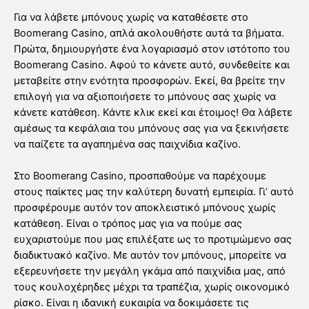
Για να λάβετε μπόνους χωρίς να καταθέσετε στο
Boomerang Casino, απλά ακολουθήστε αυτά τα βήματα.
Πρώτα, δημιουργήστε ένα λογαριασμό στον ιστότοπο του
Boomerang Casino. Αφού το κάνετε αυτό, συνδεθείτε και
μεταβείτε στην ενότητα προσφορών. Εκεί, θα βρείτε την
επιλογή για να αξιοποιήσετε το μπόνους σας χωρίς να
κάνετε κατάθεση. Κάντε κλικ εκεί και έτοιμος! Θα λάβετε
αμέσως τα κεφάλαια του μπόνους σας για να ξεκινήσετε
να παίζετε τα αγαπημένα σας παιχνίδια καζίνο.
Στο Boomerang Casino, προσπαθούμε να παρέχουμε
στους παίκτες μας την καλύτερη δυνατή εμπειρία. Γι’ αυτό
προσφέρουμε αυτόν τον αποκλειστικό μπόνους χωρίς
κατάθεση. Είναι ο τρόπος μας για να πούμε σας
ευχαριστούμε που μας επιλέξατε ως το προτιμώμενο σας
διαδικτυακό καζίνο. Με αυτόν τον μπόνους, μπορείτε να
εξερευνήσετε την μεγάλη γκάμα από παιχνίδια μας, από
τους κουλοχέρηδες μέχρι τα τραπέζια, χωρίς οικονομικό
ρίσκο. Είναι η ιδανική ευκαιρία να δοκιμάσετε τις