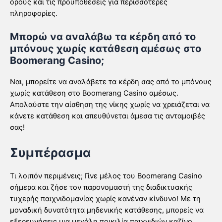
όρους και τις προϋποθέσεις για περισσότερες
πληροφορίες.
Μπορώ να αναλάβω τα κέρδη από το
μπόνους χωρίς κατάθεση αμέσως στο
Boomerang Casino;
Ναι, μπορείτε να αναλάβετε τα κέρδη σας από το μπόνους
χωρίς κατάθεση στο Boomerang Casino αμέσως.
Απολαύστε την αίσθηση της νίκης χωρίς να χρειάζεται να
κάνετε κατάθεση και απευθύνεται άμεσα τις ανταμοιβές
σας!
Συμπέρασμα
Τι λοιπόν περιμένεις; Γίνε μέλος του Boomerang Casino
σήμερα και ζήσε τον παρονομαστή της διαδικτυακής
τυχερής παιχνιδομανίας χωρίς κανέναν κίνδυνο! Με τη
μοναδική δυνατότητα μηδενικής κατάθεσης, μπορείς να
εξερευνήσεις μια μεγάλη ποικιλία παιχνιδιών καζίνο