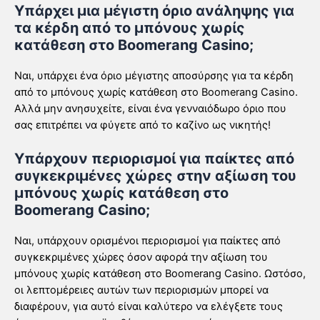
Υπάρχει μια μέγιστη όριο ανάληψης για
τα κέρδη από το μπόνους χωρίς
κατάθεση στο Boomerang Casino;
Ναι, υπάρχει ένα όριο μέγιστης αποσύρσης για τα κέρδη
από το μπόνους χωρίς κατάθεση στο Boomerang Casino.
Αλλά μην ανησυχείτε, είναι ένα γενναιόδωρο όριο που
σας επιτρέπει να φύγετε από το καζίνο ως νικητής!
Υπάρχουν περιορισμοί για παίκτες από
συγκεκριμένες χώρες στην αξίωση του
μπόνους χωρίς κατάθεση στο
Boomerang Casino;
Ναι, υπάρχουν ορισμένοι περιορισμοί για παίκτες από
συγκεκριμένες χώρες όσον αφορά την αξίωση του
μπόνους χωρίς κατάθεση στο Boomerang Casino. Ωστόσο,
οι λεπτομέρειες αυτών των περιορισμών μπορεί να
διαφέρουν, για αυτό είναι καλύτερο να ελέγξετε τους