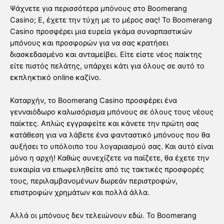
Ψάχνετε για περισσότερα μπόνους στο Boomerang
Casino; Ε, έχετε την τύχη με το μέρος σας! Το Boomerang
Casino προσφέρει μια ευρεία γκάμα συναρπαστικών
μπόνους και προσφορών για να σας κρατήσει
διασκεδασμένο και ανταμείβει. Είτε είστε νέος παίκτης
είτε πιστός πελάτης, υπάρχει κάτι για όλους σε αυτό το
εκπληκτικό online καζίνο.
Καταρχήν, το Boomerang Casino προσφέρει ένα
γενναιόδωρο καλωσόρισμα μπόνους σε όλους τους νέους
παίκτες. Απλώς εγγραφείτε και κάνετε την πρώτη σας
κατάθεση για να λάβετε ένα φανταστικό μπόνους που θα
αυξήσει το υπόλοιπο του λογαριασμού σας. Και αυτό είναι
μόνο η αρχή! Καθώς συνεχίζετε να παίζετε, θα έχετε την
ευκαιρία να επωφεληθείτε από τις τακτικές προσφορές
τους, περιλαμβανομένων δωρεάν περιστροφών,
επιστροφών χρημάτων και πολλά άλλα.
Αλλά οι μπόνους δεν τελειώνουν εδώ. Το Boomerang